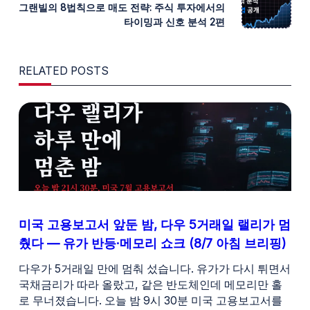
그랜빌의 8법칙으로 매도 전략: 주식 투자에서의
SCREEN-
타이밍과 신호 분석 2편
READER-
RELATED POSTS
TEXT">PAGE</SPAN>
미국 고용보고서 앞둔 밤, 다우 5거래일 랠리가 멈
췄다 — 유가 반등·메모리 쇼크 (8/7 아침 브리핑)
다우가 5거래일 만에 멈춰 섰습니다. 유가가 다시 튀면서
국채금리가 따라 올랐고, 같은 반도체인데 메모리만 홀
로 무너졌습니다. 오늘 밤 9시 30분 미국 고용보고서를