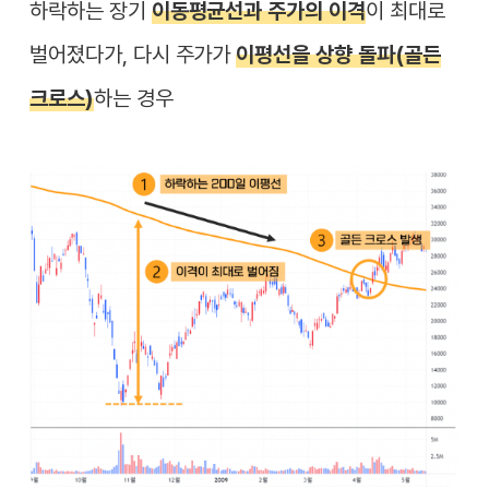
하락하는
장기
이동평균선과 주가의 이격
이 최대
로
벌어졌다가, 다시
주가가
이평선을 상향 돌파(골든
크로스)
하는 경우