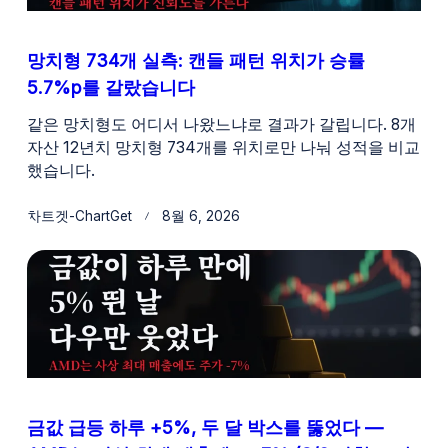
망치형 734개 실측: 캔들 패턴 위치가 승률
5.7%p를 갈랐습니다
같은 망치형도 어디서 나왔느냐로 결과가 갈립니다. 8개
자산 12년치 망치형 734개를 위치로만 나눠 성적을 비교
했습니다.
차트겟-ChartGet
8월 6, 2026
금값 급등 하루 +5%, 두 달 박스를 뚫었다 —