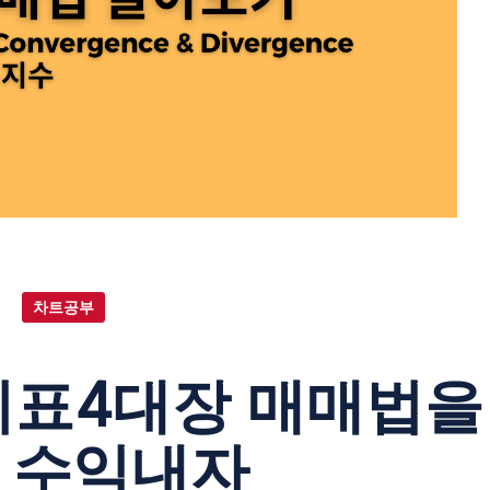
차트공부
지표4대장 매매법을
 수익내자