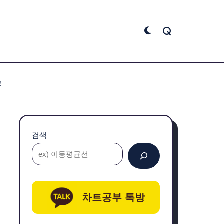
크
검색
차트공부 톡방