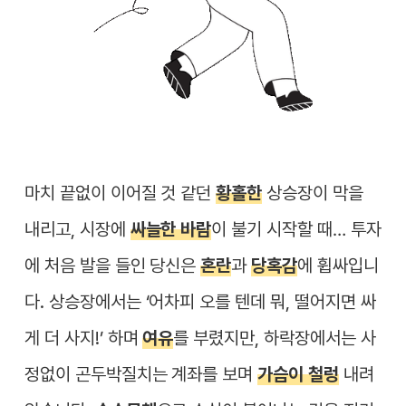
마치 끝없이 이어질 것 같던
황홀한
상승장이 막을
내리고, 시장에
싸늘한 바람
이 불기 시작할 때… 투자
에 처음 발을 들인 당신은
혼란
과
당혹감
에 휩싸입니
다. 상승장에서는 ‘어차피 오를 텐데 뭐, 떨어지면 싸
게 더 사지!’ 하며
여유
를 부렸지만, 하락장에서는 사
정없이 곤두박질치는 계좌를 보며
가슴이 철렁
내려