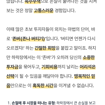
앉습니다.
속수무책
으로 손실이 불어나는 것을 지켜
보는 것은 정말
고통스러운
경험입니다.
이때 많은 초보 투자자들이 외치는 마법의 단어, 바
로 ‘
존버(존나 버티기)
‘입니다. ‘버티면 언젠가 다시
오르겠지!’ 하는
간절한 희망
을 붙잡고 말이죠. 하지
만 하락장에서는 이 ‘존버’가 오히려 당신의
소중한
투자금
을 묶어두고,
기회비용
까지 날리는
어리석은
선택
이 될 수 있음을 깨달아야 합니다.
맹목적인 믿
음
만으로는 이
혹독한 시간
을 이겨낼 수 없습니다.
손절매 후 시장을 떠나는 유형:
하락장에서 큰 손실을 보고