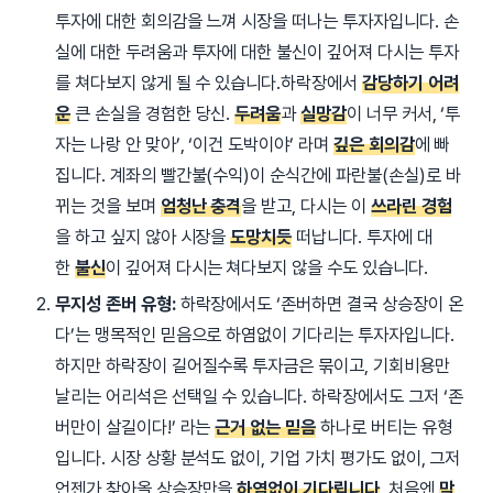
투자에 대한 회의감을 느껴 시장을 떠나는 투자자입니다. 손
실에 대한 두려움과 투자에 대한 불신이 깊어져 다시는 투자
를 쳐다보지 않게 될 수 있습니다.
하락장에서
감당하기 어려
운
큰 손실을 경험한 당신.
두려움
과
실망감
이 너무 커서, ‘투
자는 나랑 안 맞아’, ‘이건 도박이야’ 라며
깊은 회의감
에 빠
집니다. 계좌의 빨간불(수익)이 순식간에 파란불(손실)로 바
뀌는 것을 보며
엄청난 충격
을 받고, 다시는 이
쓰라린 경험
을 하고 싶지 않아 시장을
도망치듯
떠납니다. 투자에 대
한
불신
이 깊어져 다시는 쳐다보지 않을 수도 있습니다.
무지성 존버 유형:
하락장에서도 ‘존버하면 결국 상승장이 온
다’는 맹목적인 믿음으로 하염없이 기다리는 투자자입니다.
하지만 하락장이 길어질수록 투자금은 묶이고, 기회비용만
날리는 어리석은 선택일 수 있습니다.
하락장에서도 그저 ‘존
버만이 살길이다!’ 라는
근거 없는 믿음
하나로 버티는 유형
입니다. 시장 상황 분석도 없이, 기업 가치 평가도 없이, 그저
언젠가 찾아올 상승장만을
하염없이 기다립니다
. 처음엔
막