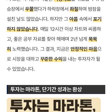
승장에서
우쭐
했다가 하락장에서
좌절
하며 밤잠을
설친 날도 많았습니다. 하지만 그
아픔
속에서
포기
하지 않았습니다
. 매일 12시간 이상 차트와 씨름하
고, 좋은 공부 자료를 찾아 헤매며 2년 넘게
묵묵
히
노력했습니다. 그 결과, 지금은
안정적인 마음
으
로 시장을 대하고
꾸준한 수익
을 내는 투자자가 될
수 있었습니다.
투자는 마라톤, 단기간 성과는 환상