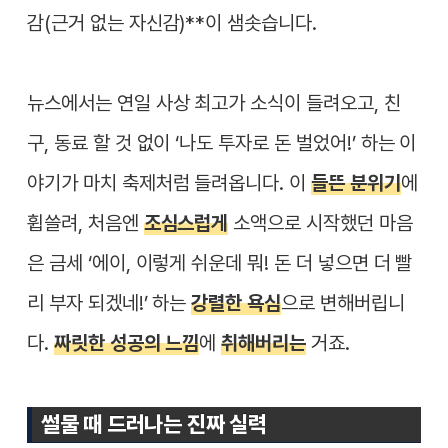
감(근거 없는 자신감)**이 샘솟습니다.
뉴스에서는 연일 사상 최고가 소식이 들려오고, 친
구, 동료 할 것 없이 ‘나도 투자로 돈 벌었어!’ 하는 이
야기가 마치 축제처럼 들려옵니다. 이
들뜬 분위기
에
휩쓸려, 처음엔
조심스럽게
소액으로 시작했던 마음
은 금세 ‘에이, 이렇게 쉬운데 뭐! 돈 더 넣으면 더 빨
리 부자 되겠네!’ 하는
강렬한 욕심
으로 변해버립니
다.
짜릿한 성공의 느낌
에
취해버리는
거죠.
썰물 때 드러나는 진짜 실력