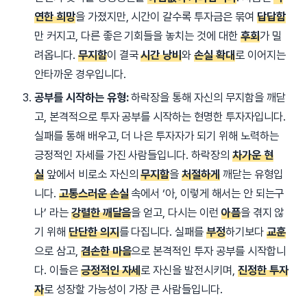
연한 희망
을 가졌지만, 시간이 갈수록 투자금은 묶여
답답함
만 커지고, 다른 좋은 기회들을 놓치는 것에 대한
후회
가 밀
려옵니다.
무지함
이 결국
시간 낭비
와
손실 확대
로 이어지는
안타까운 경우입니다.
공부를 시작하는 유형:
하락장을 통해 자신의 무지함을 깨닫
고, 본격적으로 투자 공부를 시작하는 현명한 투자자입니다.
실패를 통해 배우고, 더 나은 투자자가 되기 위해 노력하는
긍정적인 자세를 가진 사람들입니다.
하락장의
차가운 현
실
앞에서 비로소 자신의
무지함
을
처절하게
깨닫는 유형입
니다.
고통스러운 손실
속에서 ‘아, 이렇게 해서는 안 되는구
나’ 라는
강렬한 깨달음
을 얻고, 다시는 이런
아픔
을 겪지 않
기 위해
단단한 의지
를 다집니다. 실패를
부정
하기보다
교훈
으로 삼고,
겸손한 마음
으로 본격적인 투자 공부를 시작합니
다. 이들은
긍정적인 자세
로 자신을 발전시키며,
진정한 투자
자
로 성장할 가능성이 가장 큰 사람들입니다.