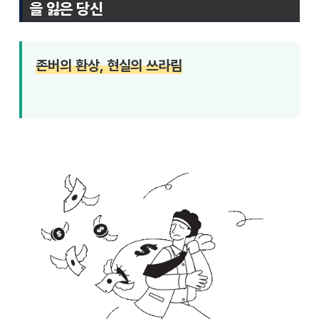
을 잃은 당신
존버의 환상, 현실의 쓰라림