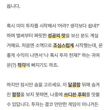
옵니다.
혹시 이미 투자를 시작해서 ‘어라? 생각보다 쉽네?’
하며 벌써부터 짜릿한
성공의 맛
을 보신 분도 계실
거예요. 처음엔 소액으로
조심스럽게
시작했는데, 운
좋게 수익이 나면서 ‘나 혹시 투자 천재?’ 하는 귀여
운(?)
착각
에 빠지기도 하죠.
하지만 잠시만 숨을 고르세요. 이
달콤함
뒤에 숨겨
진
함정
을 보지 못하면, 나중에
쓰디쓴 후회
를 맛볼
수 있답니다. 투자는 결코 만만한 게임이 아니거든