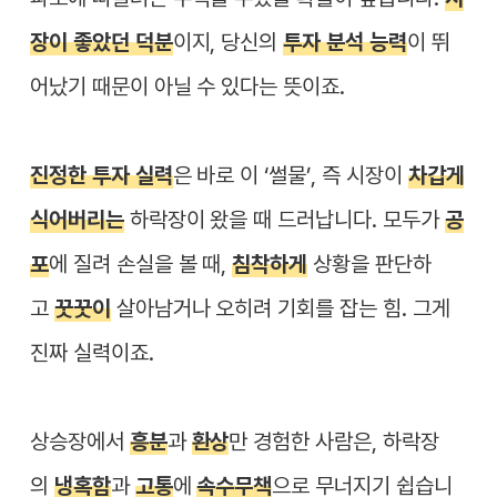
장이 좋았던 덕분
이지, 당신의
투자 분석 능력
이 뛰
어났기 때문이 아닐 수 있다는 뜻이죠.
진정한 투자 실력
은 바로 이 ‘썰물’, 즉 시장이
차갑게
식어버리는
하락장이 왔을 때 드러납니다. 모두가
공
포
에 질려 손실을 볼 때,
침착하게
상황을 판단하
고
꿋꿋이
살아남거나 오히려 기회를 잡는 힘. 그게
진짜 실력이죠.
상승장에서
흥분
과
환상
만 경험한 사람은, 하락장
의
냉혹함
과
고통
에
속수무책
으로 무너지기 쉽습니