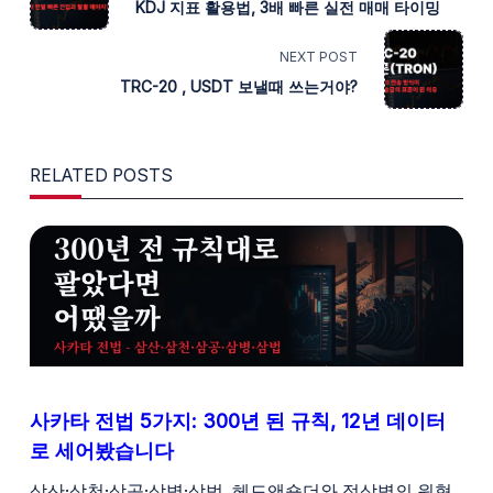
KDJ 지표 활용법, 3배 빠른 실전 매매 타이밍
CLASS="NAV-
SUBTITLE
NEXT POST
TRC-20 , USDT 보낼때 쓰는거야?
SCREEN-
READER-
RELATED POSTS
TEXT">PAGE</SPAN>
사카타 전법 5가지: 300년 된 규칙, 12년 데이터
로 세어봤습니다
삼산·삼천·삼공·삼병·삼법. 헤드앤숄더와 적삼병의 원형