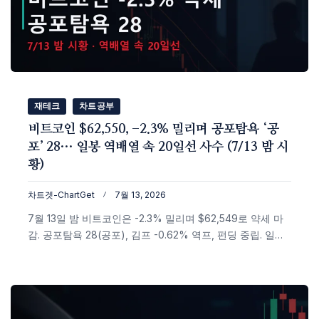
재테크
차트공부
비트코인 $62,550, -2.3% 밀리며 공포탐욕 ‘공
포’ 28… 일봉 역배열 속 20일선 사수 (7/13 밤 시
황)
차트겟-ChartGet
7월 13, 2026
7월 13일 밤 비트코인은 -2.3% 밀리며 $62,549로 약세 마
감. 공포탐욕 28(공포), 김프 -0.62% 역프, 펀딩 중립. 일봉
은 여전히 역배열(20<60<120)이며 60일선($66,761)이 벽.
20일선·4h 지지 $61,700 사수가 관건인 상황을 실데이터
차트로 정리했습니다.