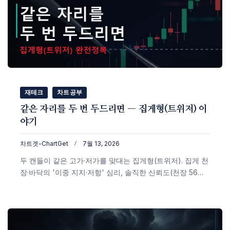
재테크
차트공부
같은 자리를 두 번 두드리면 — 집게형(트위저) 이
야기
차트겟-ChartGet
7월 13, 2026
두 캔들이 같은 고가·저가를 맞대는 집게형(트위저). 집게 천
장·바닥의 '이중 지지·저항' 심리, 솔직한 신뢰도(천장 56%·
바닥 53% — 거의 동전 던지기)와 지지저항·확인봉과 겹칠
때만 살아나는 활용법까지 실제 비트코인 차트로 정리했습
니다.