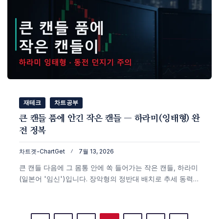
재테크
차트공부
큰 캔들 품에 안긴 작은 캔들 — 하라미(잉태형) 완
전 정복
차트겟-ChartGet
7월 13, 2026
큰 캔들 다음에 그 몸통 안에 쏙 들어가는 작은 캔들, 하라미
(일본어 '임신')입니다. 장악형의 정반대 배치로 추세 동력이
꺾이는 신호죠. 다만 단독 성공률은 약 53%로 사실상 동전
던지기. 원리와 벌카우스키 통계, 신뢰도를 올리는 법(하라
미 크로스·확인봉·위치)까지 실제 비트코인 차트로 정리했습