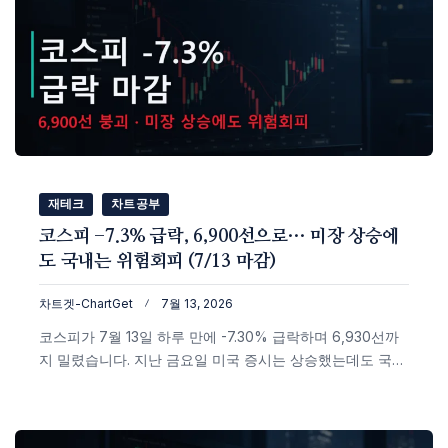
재테크
차트공부
코스피 -7.3% 급락, 6,900선으로… 미장 상승에
도 국내는 위험회피 (7/13 마감)
차트겟-ChartGet
7월 13, 2026
코스피가 7월 13일 하루 만에 -7.30% 급락하며 6,930선까
지 밀렸습니다. 지난 금요일 미국 증시는 상승했는데도 국내
장만 투매성으로 빠지는 디커플링이 나왔죠. 코스닥
-3.78%, 20·60일선 동반 하회, 원/달러 1,505원까지 실시간
데이터로 정리했습니다.