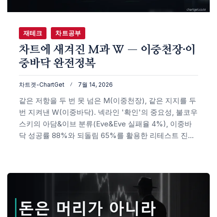
재테크
차트공부
차트에 새겨진 M과 W — 이중천장·이
중바닥 완전정복
차트겟-ChartGet
7월 14, 2026
같은 저항을 두 번 못 넘은 M(이중천장), 같은 지지를 두
번 지켜낸 W(이중바닥). 넥라인 '확인'의 중요성, 불코우
스키의 아담&이브 분류(Eve&Eve 실패율 4%), 이중바
닥 성공률 88%와 되돌림 65%를 활용한 리테스트 진입
까지 실제 비트코인 차트로 정리했습니다.