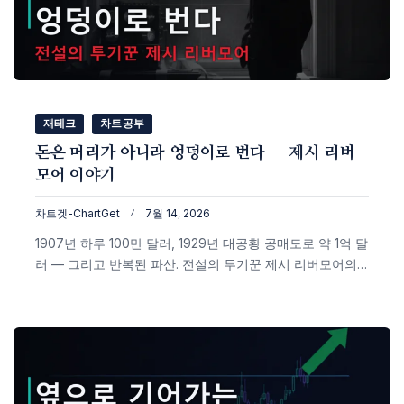
재테크
차트공부
돈은 머리가 아니라 엉덩이로 번다 — 제시 리버
모어 이야기
차트겟-ChartGet
7월 14, 2026
1907년 하루 100만 달러, 1929년 대공황 공매도로 약 1억 달
러 — 그리고 반복된 파산. 전설의 투기꾼 제시 리버모어의
인생에서 추세추종, 피라미딩(불타기), '기다림'의 철학과
그가 규칙을 어길 때마다 무너진 이유까지, 실제 차트와 함
께 정리했습니다.