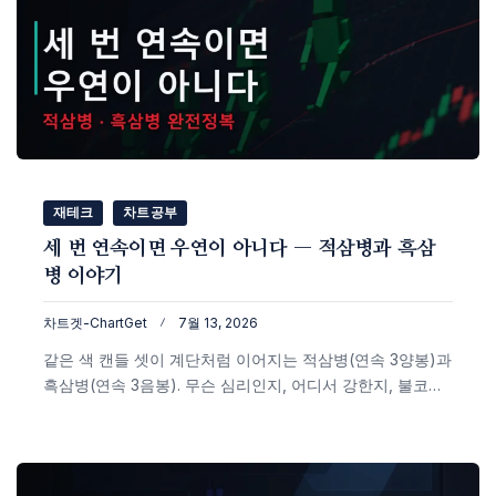
재테크
차트공부
세 번 연속이면 우연이 아니다 — 적삼병과 흑삼
병 이야기
차트겟-ChartGet
7월 13, 2026
같은 색 캔들 셋이 계단처럼 이어지는 적삼병(연속 3양봉)과
흑삼병(연속 3음봉). 무슨 심리인지, 어디서 강한지, 불코우
스키 통계로 본 신뢰도(적삼병 82%·흑삼병 78%)와 '몸통
이 너무 길면 오히려 과열'이라는 함정까지 실제 비트코인
차트로 정리했습니다.