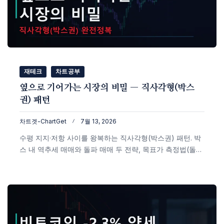
재테크
차트공부
옆으로 기어가는 시장의 비밀 — 직사각형(박스
권) 패턴
차트겟-ChartGet
7월 13, 2026
수평 지지·저항 사이를 왕복하는 직사각형(박스권) 패턴. 박
스 내 역추세 매매와 돌파 매매 두 전략, 목표가 측정법(돌파
점 ± 박스 높이), 불코우스키 통계(상방 돌파 85%·하방
76%)와 가짜 돌파 거르는 법까지 실제 비트코인 차트로 정
리했습니다.