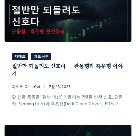
재테크
차트공부
절반만 되돌려도 신호다 — 관통형과 흑운형 이야
기
차트겟-ChartGet
7월 13, 2026
앞 캔들 몸통을 '절반 이상' 되돌리는 2캔들 반전 신호, 관통
형(Piercing Line)과 흑운형(Dark Cloud Cover). 50% 기준
선의 의미, 장악형과의 차이, 불코우스키 신뢰도(관통형
64%·흑운형 60%)와 확인 조건까지 실제 비트코인 차트로
쉽게 정리했습니다.