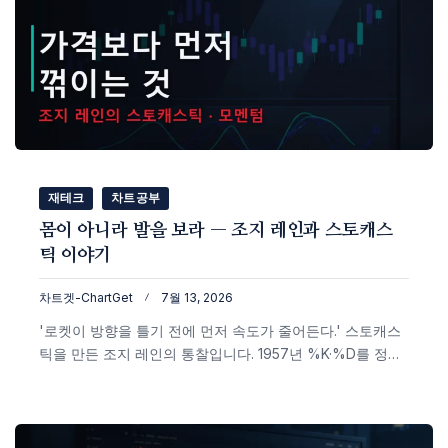
재테크
차트공부
몸이 아니라 발을 보라 — 조지 레인과 스토캐스
틱 이야기
차트겟-ChartGet
7월 13, 2026
'로켓이 방향을 틀기 전에 먼저 속도가 줄어든다.' 스토캐스
틱을 만든 조지 레인의 통찰입니다. 1957년 %K·%D를 정리
한 그의 인생, 종가의 '위치'로 모멘텀을 읽는 원리, 다이버
전스의 중요성, Fast vs Slow의 차이까지 실제 비트코인 차
트로 정리했습니다.